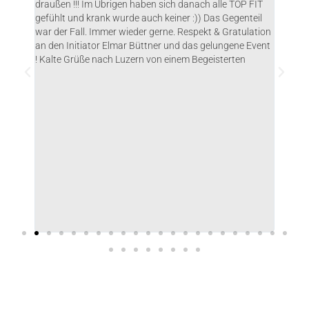
 das
draußen !!! Im Übrigen haben sich danach alle TOP FIT
with a
gefühlt und krank wurde auch keiner :)) Das Gegenteil
recomm
war der Fall. Immer wieder gerne. Respekt & Gratulation
going 
an den Initiator Elmar Büttner und das gelungene Event
! Kalte Grüße nach Luzern von einem Begeisterten