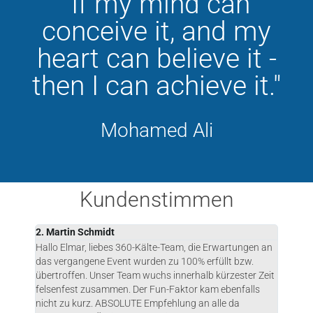
"If my mind can
conceive it, and my
heart can believe it -
then I can achieve it."
Mohamed Ali
Kundenstimmen
2. Martin Schmidt
3. Aar
ns
Hallo Elmar, liebes 360-Kälte-Team, die Erwartungen an
I sent
das vergangene Event wurden zu 100% erfüllt bzw.
expos
r
übertroffen. Unser Team wuchs innerhalb kürzester Zeit
experi
ukunft
felsenfest zusammen. Der Fun-Faktor kam ebenfalls
always
iten.
nicht zu kurz. ABSOLUTE Empfehlung an alle da
asked